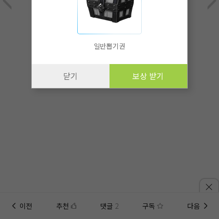
일반뽑기권
닫기
보상 받기
이전
추천
댓글
2
구독
다음
홈에
미노벨 웹
추가하기
미노벨 앱
설치하기