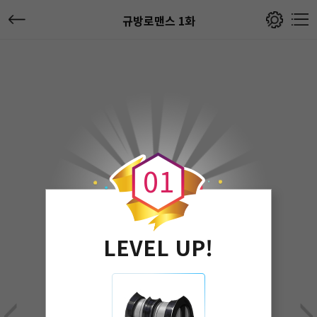
규방로맨스 1화
0
0
1
LEVEL UP!